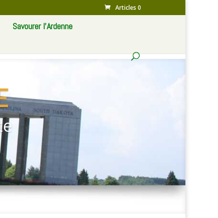
Articles 0
Savourer l’Ardenne
E
te