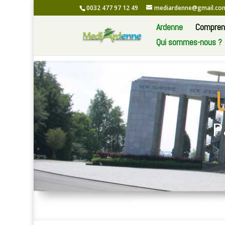
0032 477 97 12 49
mediardenne@gmail.co
Ardenne
Comprend
Qui sommes-nous ?
P