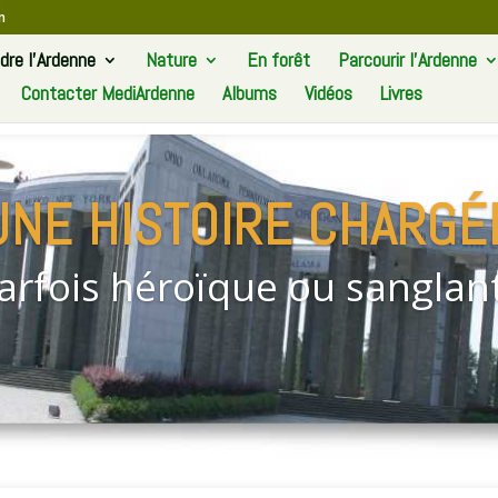
m
re l’Ardenne
Nature
En forêt
Parcourir l’Ardenne
Contacter MediArdenne
Albums
Vidéos
Livres
UNE HISTOIRE CHARGÉ
arfois héroïque ou sanglan