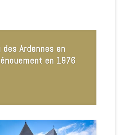
 Edgard Schindeler à
denne 1932/1946