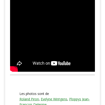
Les photos sont de
Roland Piron
,
Evelyne Wintgens
,
Ploppys Jean-
François Delepine