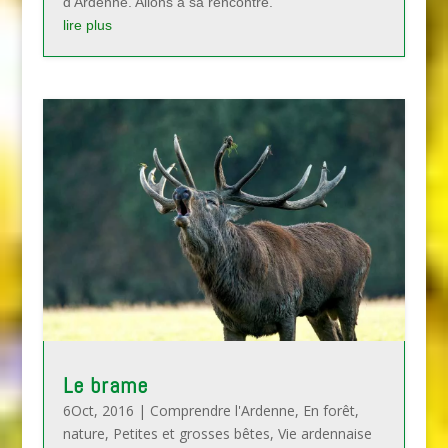
d’Ardenne. Allons à sa rencontre.
lire plus
Le brame
6Oct, 2016
|
Comprendre l'Ardenne
,
En forêt
,
nature
,
Petites et grosses bêtes
,
Vie ardennaise