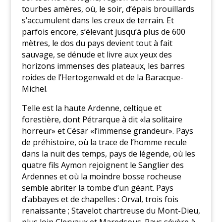
tourbes amères, où, le soir, d’épais brouillards
s’accumulent dans les creux de terrain. Et
parfois encore, s’élevant jusqu’à plus de 600
mètres, le dos du pays devient tout à fait
sauvage, se dénude et livre aux yeux des
horizons immenses des plateaux, les barres
roides de l’Hertogenwald et de la Baracque-
Michel.
Telle est la haute Ardenne, celtique et
forestière, dont Pétrarque à dit «la solitaire
horreur» et César «l’immense grandeur». Pays
de préhistoire, où la trace de l’homme recule
dans la nuit des temps, pays de légende, où les
quatre fils Aymon rejoignent le Sanglier des
Ardennes et où la moindre bosse rocheuse
semble abriter la tombe d’un géant. Pays
d’abbayes et de chapelles : Orval, trois fois
renaissante ; Stavelot chartreuse du Mont-Dieu,
plus loin Clervaux et Maredsous. Pays sévère à