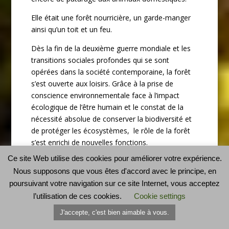
Elle était une forêt nourricière, un garde-manger
ainsi qu’un toit et un feu.
Dès la fin de la deuxième guerre mondiale et les
transitions sociales profondes qui se sont
opérées dans la société contemporaine, la forêt
s’est ouverte aux loisirs. Grâce à la prise de
conscience environnementale face à l’impact
écologique de l’être humain et le constat de la
nécessité absolue de conserver la biodiversité et
de protéger les écosystèmes, le rôle de la forêt
s’est enrichi de nouvelles fonctions.
Ce site Web utilise des cookies pour améliorer votre expérience.
Elle était nourricière, donc économique. Elle s’est
Nous supposons que vous êtes d'accord avec le principe, en
chargée de nouvelles responsabilités : un rôle
poursuivant votre navigation sur ce site Internet, vous acceptez
social et un rôle écologique.
l’utilisation de ces cookies.
Cookie settings
J'accepte, c'est bien aimable à vous.