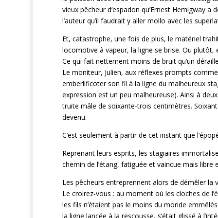
vieux pêcheur d’espadon qu’Ernest Hemigway a décr
l’auteur qu’il faudrait y aller mollo avec les superla
Et, catastrophe, une fois de plus, le matériel tra
locomotive à vapeur, la ligne se brise. Ou plutôt,
Ce qui fait nettement moins de bruit qu’un déraill
Le moniteur, Julien, aux réflexes prompts comme d
emberlificoter son fil à la ligne du malheureux sta
expression est un peu malheureuse). Ainsi à deux,
truite mâle de soixante-trois centimètres. Soixan
devenu.
C’est seulement à partir de cet instant que l’épop
Reprenant leurs esprits, les stagiaires immortalis
chemin de l’étang, fatiguée et vaincue mais libre e
Les pêcheurs entreprennent alors de démêler la vic
Le croirez-vous : au moment où les cloches de l’é
les fils n’étaient pas le moins du monde emmêlés,
la ligne lancée à la rescousse, s’était glissé à l’in