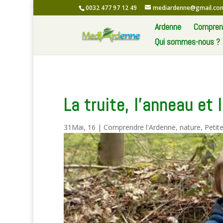
0032 477 97 12 49
mediardenne@gmail.co
Ardenne
Comprend
Qui sommes-nous ?
La truite, l’anneau et 
31Mai, 16
|
Comprendre l'Ardenne
,
nature
,
Petit