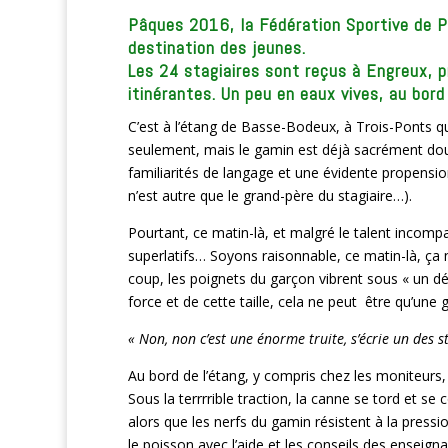
Pâques 2016, la Fédération Sportive de P
destination des jeunes.
Les 24 stagiaires sont reçus à Engreux, 
itinérantes. Un peu en eaux vives, au bord
C’est à l’étang de Basse-Bodeux, à Trois-Ponts qu
seulement, mais le gamin est déjà sacrément doué
familiarités de langage et une évidente propensio
n’est autre que le grand-père du stagiaire…).
Pourtant, ce matin-là, et malgré le talent inco
superlatifs… Soyons raisonnable, ce matin-là, ça 
coup, les poignets du garçon vibrent sous « un d
force et de cette taille, cela ne peut être qu’une 
« Non, non c’est une énorme truite, s’écrie un des sta
Au bord de l’étang, y compris chez les moniteurs, l’
Sous la terrrrible traction, la canne se tord et se 
alors que les nerfs du gamin résistent à la pressi
le poisson avec l’aide et les conseils des enseign