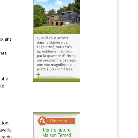
ix ans
gnes
out à
tte
ction,
vaille
ure du