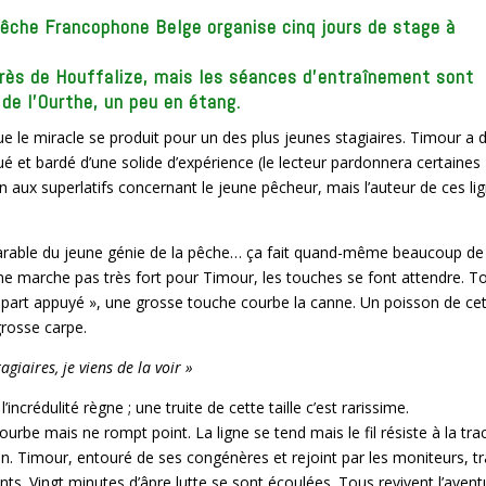
êche Francophone Belge organise cinq jours de stage à
près de Houffalize, mais les séances d’entraînement sont
 de l’Ourthe, un peu en étang.
e le miracle se produit pour un des plus jeunes stagiaires. Timour a d
 et bardé d’une solide d’expérience (le lecteur pardonnera certaines
n aux superlatifs concernant le jeune pêcheur, mais l’auteur de ces li
mparable du jeune génie de la pêche… ça fait quand-même beaucoup de
ne marche pas très fort pour Timour, les touches se font attendre. T
épart appuyé », une grosse touche courbe la canne. Un poisson de ce
grosse carpe.
giaires, je viens de la voir »
incrédulité règne ; une truite de cette taille c’est rarissime.
courbe mais ne rompt point. La ligne se tend mais le fil résiste à la tra
on. Timour, entouré de ses congénères et rejoint par les moniteurs, tra
ants. Vingt minutes d’âpre lutte se sont écoulées. Tous revivent l’avent