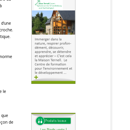
à
 d’une
écroche.
tique.
 énorme
e le
t que
meçon de