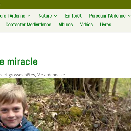
m
re l’Ardenne
Nature
En forêt
Parcourir l’Ardenne
Contacter MediArdenne
Albums
Vidéos
Livres
le miracle
es et grosses bêtes
,
Vie ardennaise