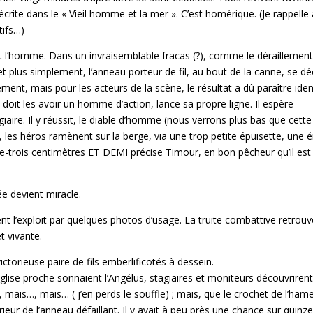
ite dans le « Vieil homme et la mer ». C’est homérique. (Je rappelle 
tifs…)
hit l’homme. Dans un invraisemblable fracas (?), comme le déraillement
 et plus simplement, l’anneau porteur de fil, au bout de la canne, se d
ement, mais pour les acteurs de la scène, le résultat a dû paraître iden
oit les avoir un homme d’action, lance sa propre ligne. Il espère
giaire. Il y réussit, le diable d’homme (nous verrons plus bas que cette
 les héros ramènent sur la berge, via une trop petite épuisette, une
te-trois centimètres ET DEMI précise Timour, en bon pêcheur qu’il est
ée devient miracle.
ent l’exploit par quelques photos d’usage. La truite combattive retrouv
t vivante.
torieuse paire de fils emberlificotés à dessein.
glise proche sonnaient l’Angélus, stagiaires et moniteurs découvriren
 mais…, mais… ( j’en perds le souffle) ; mais, que le crochet de l’ha
térieur de l’anneau défaillant. Il y avait à peu près une chance sur quinze