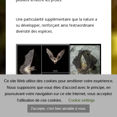
Une particularité supplémentaire que la nature a
su développer, renforçant ainsi l’extraordinaire
diversité des espèces.
Ce site Web utilise des cookies pour améliorer votre expérience.
Nous supposons que vous êtes d'accord avec le principe, en
L’oreillard en vol et en position suspendue en
poursuivant votre navigation sur ce site Internet, vous acceptez
hiver. Dans cette position suspendue, on ne voit
l’utilisation de ces cookies.
Cookie settings
pas les oreilles entières qui sont repliées en
J'accepte, c'est bien aimable à vous.
dessous des ailes (typique des oreillards en
position suspendue). La partie que l’on voit, ce