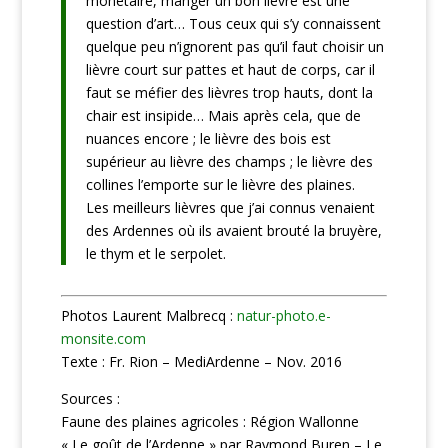
monétaire, manger un bon lièvre est une
question d’art… Tous ceux qui s’y connaissent
quelque peu n’ignorent pas qu’il faut choisir un
lièvre court sur pattes et haut de corps, car il
faut se méfier des lièvres trop hauts, dont la
chair est insipide… Mais après cela, que de
nuances encore ; le lièvre des bois est
supérieur au lièvre des champs ; le lièvre des
collines l’emporte sur le lièvre des plaines.
Les meilleurs lièvres que j’ai connus venaient
des Ardennes où ils avaient brouté la bruyère,
le thym et le serpolet.
Photos Laurent Malbrecq :
natur-photo.e-
monsite.com
Texte : Fr. Rion – MediArdenne – Nov. 2016
Sources :
Faune des plaines agricoles : Région Wallonne
« Le goût de l’Ardenne » par Raymond Buren – Le