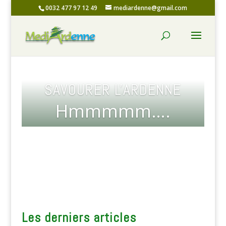
0032 477 97 12 49
mediardenne@gmail.com
SAVOURER L'ARDENNE
Hmmmmm….
Les derniers articles