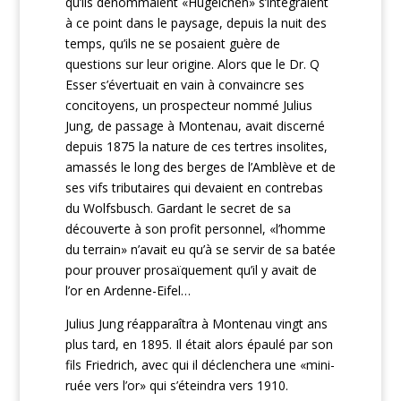
qu’ils dénommaient «Hugelchen» s’intégraient
à ce point dans le paysage, depuis la nuit des
temps, qu’ils ne se posaient guère de
questions sur leur origine. Alors que le Dr. Q
Esser s’évertuait en vain à convaincre ses
concitoyens, un prospecteur nommé Julius
Jung, de passage à Montenau, avait discerné
depuis 1875 la nature de ces tertres insolites,
amassés le long des berges de l’Amblève et de
ses vifs tributaires qui devaient en contrebas
du Wolfsbusch. Gardant le secret de sa
découverte à son profit personnel, «l’homme
du terrain» n’avait eu qu’à se servir de sa batée
pour prouver prosaïquement qu’il y avait de
l’or en Ardenne-Eifel…
Julius Jung réapparaîtra à Montenau vingt ans
plus tard, en 1895. Il était alors épaulé par son
fils Friedrich, avec qui il déclenchera une «mini-
ruée vers l’or» qui s’éteindra vers 1910.