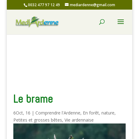
0032 477 97 12 49
mediardenne@gmail.com
Le brame
6Oct, 16
|
Comprendre l'Ardenne
,
En forêt
,
nature
,
Petites et grosses bêtes
,
Vie ardennaise