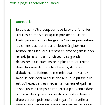
Voir la page Facebook de Daniel
________________________________________
Anecdote
Je dois au maître-traqueur José Léonard l’une des
trouilles de ma vie lorsqu’un jour de battue en
Hertogenwald il me chargea de “ rester pour retenir
les chiens „ au sortir d’une clôture à gibier mal
fermée dans laquelle il rentra en prononçant le “ on
ne sait jamais… „ annonciateur des grands
désastres. Quelques instants plus tard, au terme
d’une fantasia de branches brisées, de cris et
d’aboiements furieux, je me retrouvai nez à nez
avec un cerf dont la seule chose que je puisse dire
est qu’il était de très méchante humeur et qu’il me
laissa juste le temps de me jeter à plat ventre dans
un fossé dont je sortis ensuite couvert de boue et
d’une verdure poisseuse qui seyait à merveille à
mon teint du moment. C’était, me dit-on, un “ beau