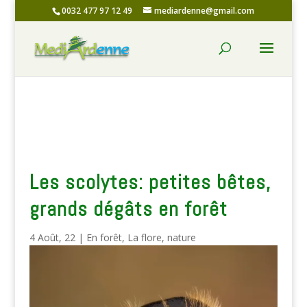
0032 477 97 12 49
mediardenne@gmail.com
Les scolytes: petites bêtes,
grands dégâts en forêt
4 Août, 22
|
En forêt
,
La flore
,
nature