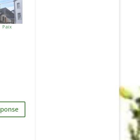
 Paix
"
éponse