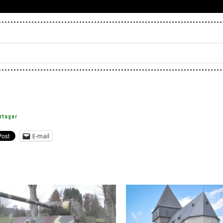
rtager
E-mail