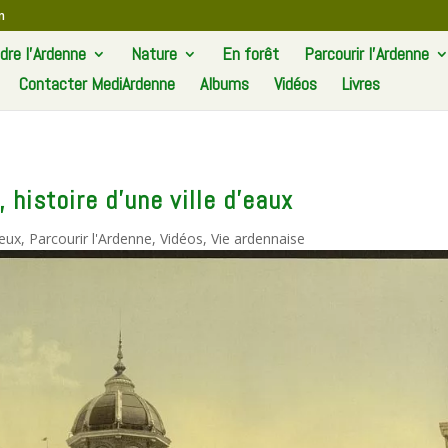
m
re l’Ardenne
Nature
En forêt
Parcourir l’Ardenne
Contacter MediArdenne
Albums
Vidéos
Livres
histoire d’une ville d’eaux
ieux
,
Parcourir l'Ardenne
,
Vidéos
,
Vie ardennaise