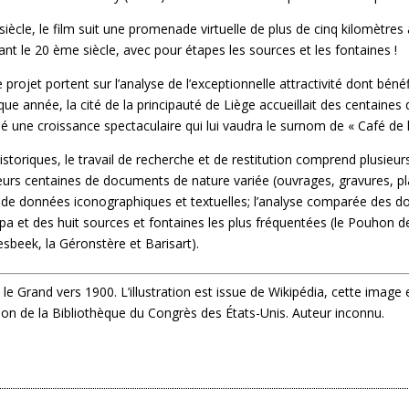
ècle, le film suit une promenade virtuelle de plus de cinq kilomètres 
nt le 20 ème siècle, avec pour étapes les sources et les fontaines !
 projet portent sur l’analyse de l’exceptionnelle attractivité dont bénéfic
que année, la cité de la principauté de Liège accueillait des centaines 
é une croissance spectaculaire qui lui vaudra le surnom de « Café de l
toriques, le travail de recherche et de restitution comprend plusieurs
sieurs centaines de documents de nature variée (ouvrages, gravures, pl
ase de données iconographiques et textuelles; l’analyse comparée des d
pa et des huit sources et fontaines les plus fréquentées (le Pouhon de
sbeek, la Géronstère et Barisart).
le Grand vers 1900. L’illustration est issue de Wikipédia, cette image 
sion de la Bibliothèque du Congrès des États-Unis. Auteur inconnu.