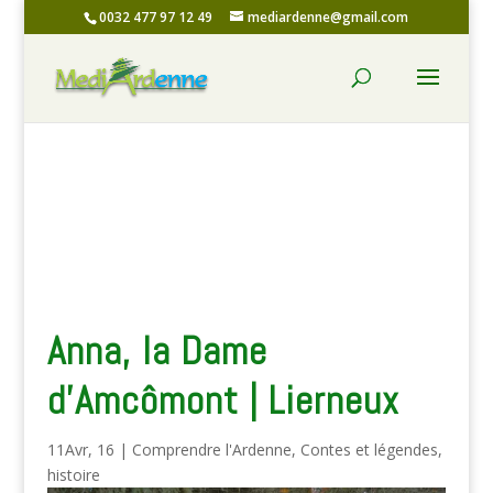
0032 477 97 12 49
mediardenne@gmail.com
Anna, la Dame
d’Amcômont | Lierneux
11Avr, 16
|
Comprendre l'Ardenne
,
Contes et légendes
,
histoire