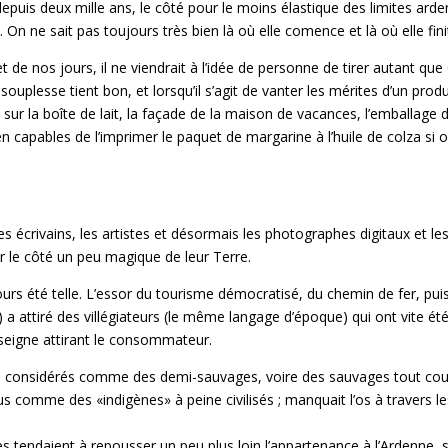
epuis deux mille ans, le côté pour le moins élastique des limites ard
e. On ne sait pas toujours très bien là où elle comence et là où elle fini
t de nos jours, il ne viendrait à l’idée de personne de tirer autant que
souplesse tient bon, et lorsqu’il s’agit de vanter les mérites d’un produ
e sur la boîte de lait, la façade de la maison de vacances, l’emballage 
en capables de l’imprimer le paquet de margarine à l’huile de colza si 
es écrivains, les artistes et désormais les photographes digitaux et le
 le côté un peu magique de leur Terre.
urs été telle. L’essor du tourisme démocratisé, du chemin de fer, pui
 a attiré des villégiateurs (le même langage d’époque) qui ont vite ét
enseigne attirant le consommateur.
peu considérés comme des demi-sauvages, voire des sauvages tout cou
çus comme des «indigènes» à peine civilisés ; manquait l’os à travers le
s tendaient à repousser un peu plus loin l’appartenance à l’Ardenne, 