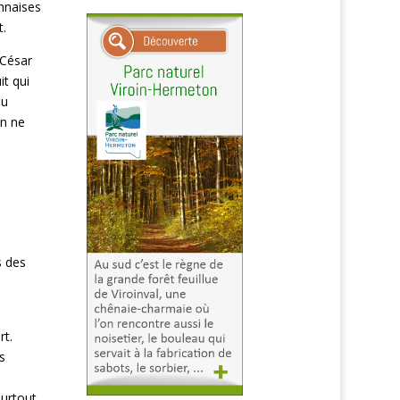
ennaises
t.
 César
it qui
du
on ne
s
s des
é
rt.
s
surtout