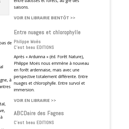
entre bâtisses et forêts, au gré des
s
saisons.
VOIR EN LIBRAIRIE BIENTÔT >>
Entre nuages et chlorophylle
Philippe Moës
 pas de
C'est beau EDITIONS
Après « Arduinna » (éd. Forêt Nature),
Philippe Moës nous emmène à nouveau
al
en forêt ardennaise, mais avec une
perspective totalement différente. Entre
gne, à
nuages et chlorophylle. Entre survol et
antres
immersion.
VOIR EN LIBRAIRIE >>
tal,
ve,
ABCDaire des Fagnes
là
C'est beau EDITIONS