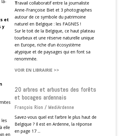
 là-
T
ravail collaboratif entre la journaliste
Anne-Françoise Biet et 3 photographes
autour de ce symbole du patrimoine
s et
naturel en Belgique : les FAGNES !
s y
Sur le toit de la Belgique, ce haut plateau
tourbeux et une réserve naturelle unique
en Europe, riche d’un écosystème
atypique et de paysages qui en font sa
renommée.
VOIR EN LIBRAIRIE >>
n
20 arbres et arbustes des forêts
et bocages ardennais
imites
François Rion / MediArdenne
Savez-vous quel est l’arbre le plus haut de
 les
Belgique ? Il est en Ardenne, la réponse
 elle
en page 17 ...
oin en