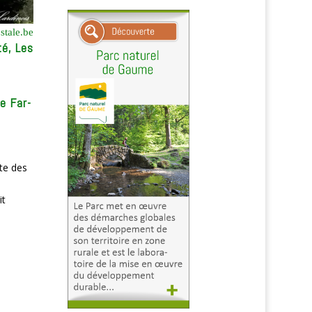
stale.be
té, Les
e Far-
te des
it