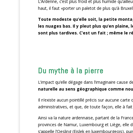
L’Ardenne, c’est plus froid et plus humide qu’aille
haut, il faut «porter un paletot de plus qu’à Bruxel
Toute modeste qu’elle soit, la petite montag
les nuages bas. Il y pleut plus qu’en plaine,
sont plus tardives. C’est un fait ; même le 
Du mythe à la pierre
L’impact qu’elle dégage dans l’imaginaire cause d
naturelle au sens géographique comme nous l
Il n’existe aucun pointillé précis sur aucune carte
administratives, et que, de toute façon, elle à fai
Ainsi va la nature ardennaise, partant de la Franc
provinces de Namur, Luxembourg et Liège, elle 
s’appelle l’Oesling (Eislek en luxembourgeois), pui