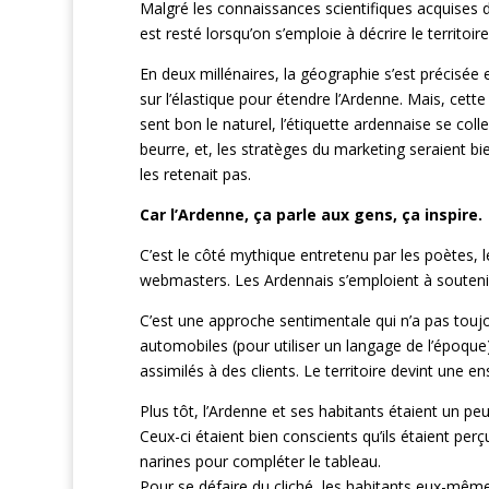
Malgré les connaissances scientifiques acquises d
est resté lorsqu’on s’emploie à décrire le territoir
En deux millénaires, la géographie s’est précisée e
sur l’élastique pour étendre l’Ardenne. Mais, cette 
sent bon le naturel, l’étiquette ardennaise se coll
beurre, et, les stratèges du marketing seraient bi
les retenait pas.
Car l’Ardenne, ça parle aux gens, ça inspire.
C’est le côté mythique entretenu par les poètes, l
webmasters. Les Ardennais s’emploient à soutenir
C’est une approche sentimentale qui n’a pas toujo
automobiles (pour utiliser un langage de l’époque)
assimilés à des clients. Le territoire devint une 
Plus tôt, l’Ardenne et ses habitants étaient un 
Ceux-ci étaient bien conscients qu’ils étaient per
narines pour compléter le tableau.
Pour se défaire du cliché, les habitants eux-même