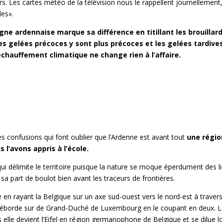
urs. Les cartes météo de la télévision nous le rappellent journellement,
les».
ne ardennaise marque sa différence en titillant les brouillard
 les gelées précoces y sont plus précoces et les gelées tardive
réchauffement climatique ne change rien à l’affaire.
es confusions qui font oublier que l’Ardenne est avant tout
une régio
’avons appris à l’école.
 qui délimite le territoire puisque la nature se moque éperdument des l
t sa part de boulot bien avant les traceurs de frontières.
e en rayant la Belgique sur un axe sud-ouest vers le nord-est à travers
déborde sur de Grand-Duché de Luxembourg en le coupant en deux. Là
s elle devient l’Eifel en région germanophone de Belgique et se dilue l