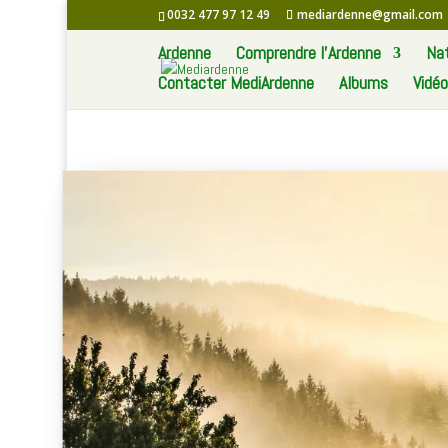
0032 477 97 12 49
mediardenne@gmail.com
Ardenne
Comprendre l’Ardenne
Na
Contacter MediArdenne
Albums
Vidé