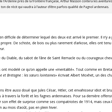
 de l’Ardenne près de la frontière française, Arthur Masson contera les aventure
on de récit qui vaudra à l’auteur d’être parfois qualifié de Pagnol ardennais.
en difficile de déterminer lequel des deux est arrivé le premier. Il n’y a
propre. De schiste, de bois ou plus rarement d’arkose, elles ont tenu
ur.
ue du Diable, du sabot de l’âne de Saint Remacle ou du courageux chev
s ont modelé ce qu’on appelle une «mentalité». Tout comme en Breta
 et Bretagne : les sœurs lointaines»
écrivait Albert Moxhet, un des ch
s être aussi doué que Jules César, Hitler, cet envahisseur idiot et bru
 à travers la forêt et les fagnes ardennaises. Pour sa dernière offensi
ssir son effet de surprise comme ses compatriotes de 1914, mais ceux-
 au mois d’août, pas en plein hiver.