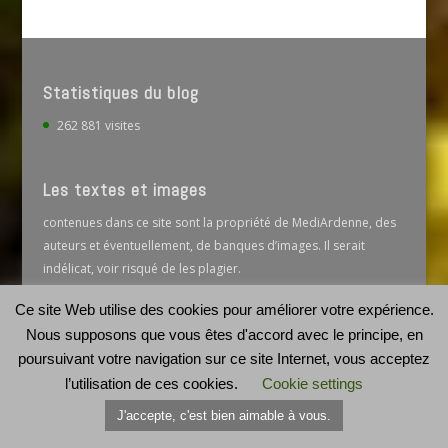
Statistiques du blog
262 881 visites
Les textes et images
contenues dans ce site sont la propriété de MediArdenne, des
auteurs et éventuellement, de banques d’images. Il serait
indélicat, voir risqué de les plagier.
Contactez-nous pour d »éventuelles autorisations.
Ce site Web utilise des cookies pour améliorer votre expérience.
0477 97 12 49
Nous supposons que vous êtes d'accord avec le principe, en
mediardenne@gmail.com
poursuivant votre navigation sur ce site Internet, vous acceptez
l’utilisation de ces cookies.
Cookie settings
MediArdenne est membre de la marque Ardenne
J'accepte, c'est bien aimable à vous.