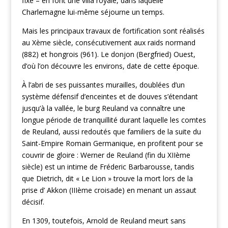
fixe – en font une villa royale, dans laquelle
Charlemagne lui-même séjourne un temps.
Mais les principaux travaux de fortification sont réalisés
au Xème siècle, consécutivement aux raids normand
(882) et hongrois (961). Le donjon (Bergfried) Ouest,
d’où l’on découvre les environs, date de cette époque.
À l’abri de ses puissantes murailles, doublées d’un
système défensif d’enceintes et de douves s’étendant
jusqu’à la vallée, le burg Reuland va connaître une
longue période de tranquillité durant laquelle les comtes
de Reuland, aussi redoutés que familiers de la suite du
Saint-Empire Romain Germanique, en profitent pour se
couvrir de gloire : Werner de Reuland (fin du XIIème
siècle) est un intime de Fréderic Barbarousse, tandis
que Dietrich, dit « Le Lion » trouve la mort lors de la
prise d’ Akkon (IIIème croisade) en menant un assaut
décisif.
En 1309, toutefois, Arnold de Reuland meurt sans