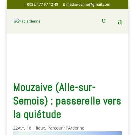
0032 477 97 12 49
mediardenne@gmail.com
Mouzaive (Alle-sur-
Semois) : passerelle vers
la quiétude
22Avr, 16
|
lieux
,
Parcourir l'Ardenne