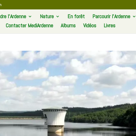
m
re l’Ardenne
Nature
En forêt
Parcourir l’Ardenne
Contacter MediArdenne
Albums
Vidéos
Livres