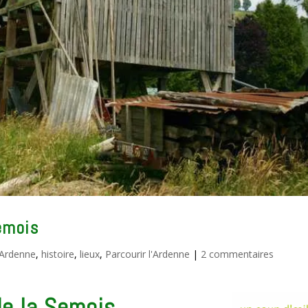
emois
'Ardenne
,
histoire
,
lieux
,
Parcourir l'Ardenne
|
2 commentaires
de la Semois