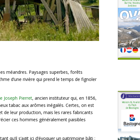
s ses méandres. Paysages superbes, forêts
thme d’une rivière qui prend le temps de fignoler
 de Joseph Pierret
, ancien instituteur qui, en 1856,
meux tabac aux arômes inégalés. Certes, on est
t de leur production, mais les rares fabricants
précier ces hommes généralement paisibles
nt qu’il s’agit ici d’évoquer un patrimoine bâti :