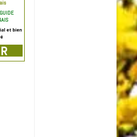
ais
GUIDE
AIS
ial et bien
ré