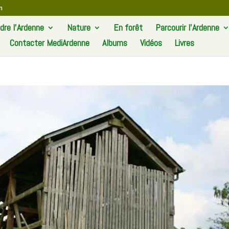
m
re l’Ardenne
Nature
En forêt
Parcourir l’Ardenne
Contacter MediArdenne
Albums
Vidéos
Livres