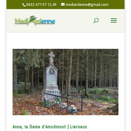
0032 477 97 12 49
mediardenne@gmail.com
Anna, la Dame d’Amcômont | Lierneux